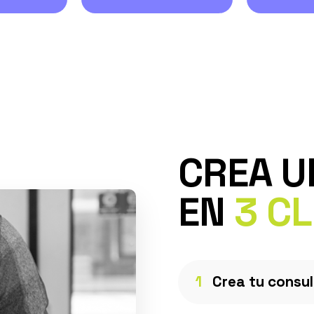
CREA U
EN
3 CL
1
Crea tu consu