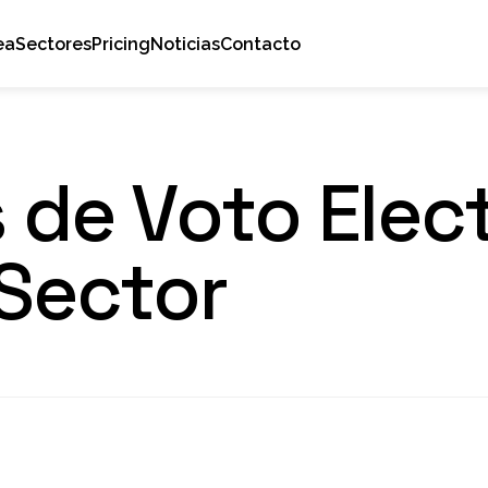
ea
Sectores
Pricing
Noticias
Contacto
 de Voto Elec
Sector