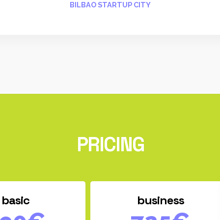
BILBAO STARTUP CITY
PRICING
basic
business